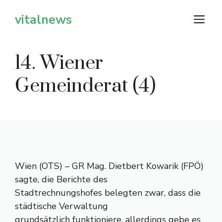
Zum
vitalnews
M
Inhalt
springen
14. Wiener
Gemeinderat (4)
Wien (OTS) – GR Mag. Dietbert Kowarik (FPÖ)
sagte, die Berichte des
Stadtrechnungshofes belegten zwar, dass die
städtische Verwaltung
grundsätzlich funktioniere, allerdings gebe es