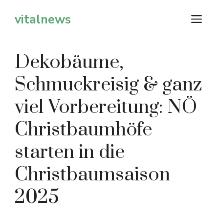
Zum
vitalnews
M
Inhalt
springen
Dekobäume,
Schmuckreisig & ganz
viel Vorbereitung: NÖ
Christbaumhöfe
starten in die
Christbaumsaison
2025