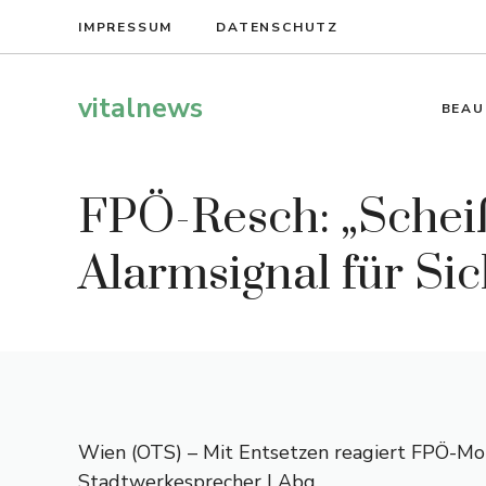
Zum
IMPRESSUM
DATENSCHUTZ
Inhalt
springen
vitalnews
BEAU
FPÖ-Resch: „Scheiß
Alarmsignal für Sic
Wien (OTS) – Mit Entsetzen reagiert FPÖ-Mob
Stadtwerkesprecher LAbg.