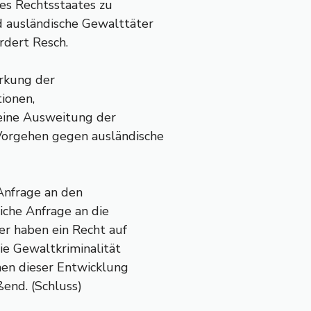
des Rechtsstaates zu
d ausländische Gewalttäter
dert Resch.
ärkung der
tionen,
eine Ausweitung der
orgehen gegen ausländische
Anfrage an den
liche Anfrage an die
er haben ein Recht auf
die Gewaltkriminalität
hen dieser Entwicklung
ßend. (Schluss)