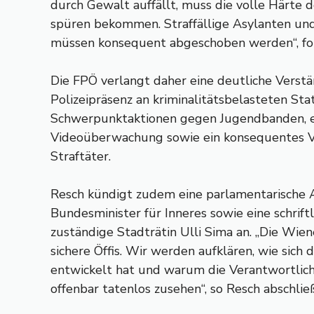
durch Gewalt auffällt, muss die volle Härte 
spüren bekommen. Straffällige Asylanten un
müssen konsequent abgeschoben werden“, for
Die FPÖ verlangt daher eine deutliche Verst
Polizeipräsenz an kriminalitätsbelasteten Sta
Schwerpunktaktionen gegen Jugendbanden, 
Videoüberwachung sowie ein konsequentes V
Straftäter.
Resch kündigt zudem eine parlamentarische 
Bundesminister für Inneres sowie eine schrift
zuständige Stadträtin Ulli Sima an. „Die Wien
sichere Öffis. Wir werden aufklären, wie sich 
entwickelt hat und warum die Verantwortlic
offenbar tatenlos zusehen“, so Resch abschlie