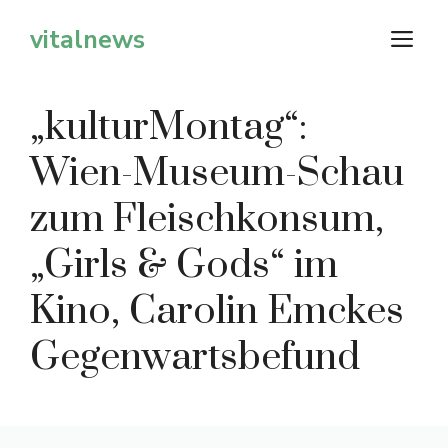
Zum
vitalnews
M
Inhalt
springen
„kulturMontag“:
Wien-Museum-Schau
zum Fleischkonsum,
„Girls & Gods“ im
Kino, Carolin Emckes
Gegenwartsbefund