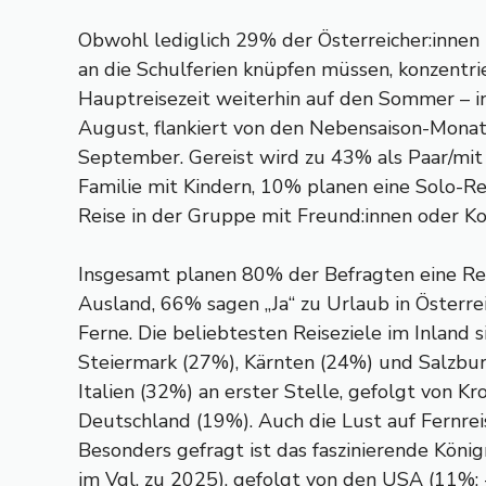
Obwohl lediglich 29% der Österreicher:innen
an die Schulferien knüpfen müssen, konzentrie
Hauptreisezeit weiterhin auf den Sommer – i
August, flankiert von den Nebensaison-Monat
September. Gereist wird zu 43% als Paar/mit
Familie mit Kindern, 10% planen eine Solo-R
Reise in der Gruppe mit Freund:innen oder Ko
Insgesamt planen 80% der Befragten eine Rei
Ausland, 66% sagen „Ja“ zu Urlaub in Österrei
Ferne. Die beliebtesten Reiseziele im Inland s
Steiermark (27%), Kärnten (24%) und Salzbur
Italien (32%) an erster Stelle, gefolgt von K
Deutschland (19%). Auch die Lust auf Fernreis
Besonders gefragt ist das faszinierende Köni
im Vgl. zu 2025), gefolgt von den USA (11%;