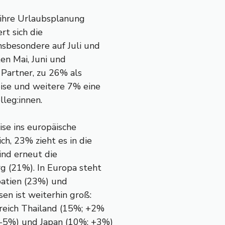
 ihre Urlaubsplanung
rt sich die
nsbesondere auf Juli und
en Mai, Juni und
 Partner, zu 26% als
eise und weitere 7% eine
lleg:innen.
se ins europäische
ch, 23% zieht es in die
ind erneut die
g (21%). In Europa steht
roatien (23%) und
en ist weiterhin groß:
greich Thailand (15%; +2%
 -5%) und Japan (10%; +3%)