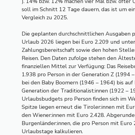
). 14% bzw. 12% machen vier Mal bzw. öfter 
soll im Schnitt 12 Tage dauern, das ist um ei
Vergleich zu 2025.
Die geplanten durchschnittlichen Ausgaben p
Urlaub 2026 liegen bei Euro 2.209 und unter
Zahlungsbereitschaft sowie den hohen Stell
Reisen. Den Daten zufolge stehen den Ältest
finanziellen Mittel zur Verfügung: Das Reise
1.938 pro Person in der Generation Z (1994 
bei den Baby Boomern (1946 – 1964) bis auf 
Generation der Traditionalist:innen (1922 – 1
Urlaubsbudgets pro Person finden sich im We
Spitze liegen erneut die Tiroler:innen mit Eu
den Wiener:innen mit Euro 2.428. Abgerunde
Burgenländer:innen, die pro Person mit Euro 2
Urlaubstage kalkulieren.