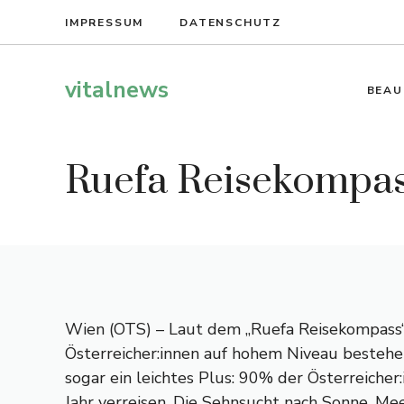
Zum
IMPRESSUM
DATENSCHUTZ
Inhalt
springen
vitalnews
BEAU
Ruefa Reisekompass
Wien (OTS) – Laut dem „Ruefa Reisekompass“ 
Österreicher:innen auf hohem Niveau bestehe
sogar ein leichtes Plus: 90% der Österreiche
Jahr verreisen. Die Sehnsucht nach Sonne, Me