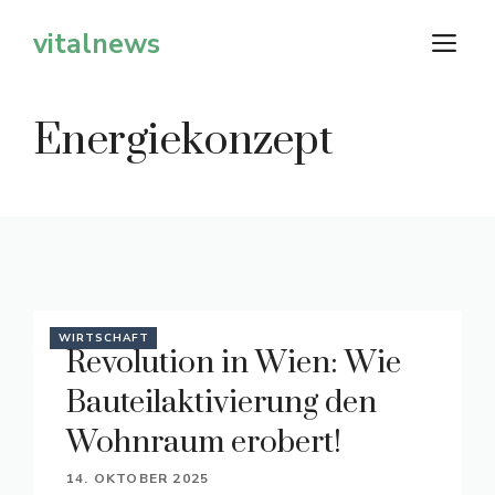
Zum
vitalnews
M
Inhalt
springen
Energiekonzept
WIRTSCHAFT
Revolution in Wien: Wie
Bauteilaktivierung den
Wohnraum erobert!
14. OKTOBER 2025