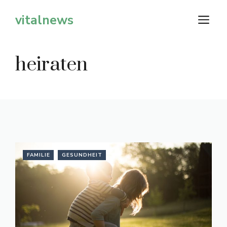
Zum
vitalnews
M
Inhalt
springen
heiraten
FAMILIE
GESUNDHEIT