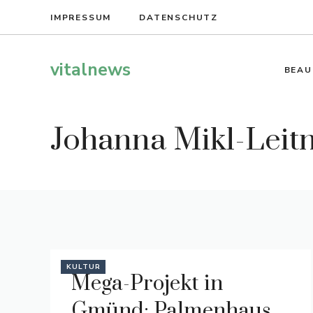
Zum
IMPRESSUM
DATENSCHUTZ
Inhalt
springen
vitalnews
BEAU
Johanna Mikl-Leit
KULTUR
Mega-Projekt in
Gmünd: Palmenhaus