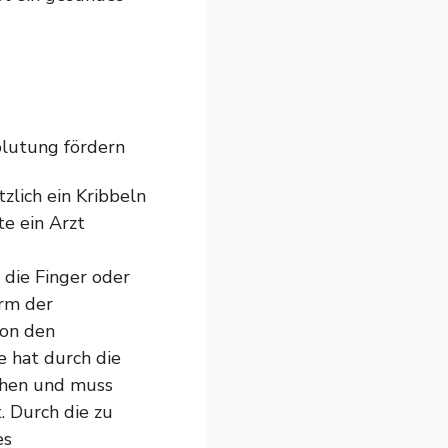
zlich ein Kribbeln
te ein Arzt
 die Finger oder
orm der
von den
e hat durch die
ehen und muss
. Durch die zu
es