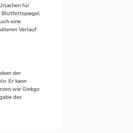
rsachen für
 Blutfettspiegel
uch eine
päteren Verlauf
neben der
ln. Er kann
anzen wie Ginkgo
fgabe des