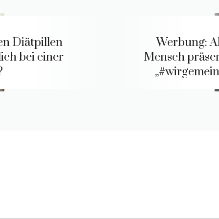
en Diätpillen
Werbung: A
ich bei einer
Mensch präsen
?
„#wirgemei