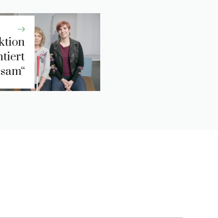
ktion
tiert
nsam“