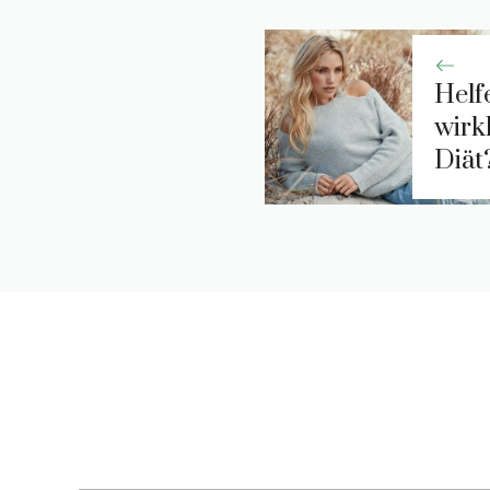
Helf
wirkl
Diät