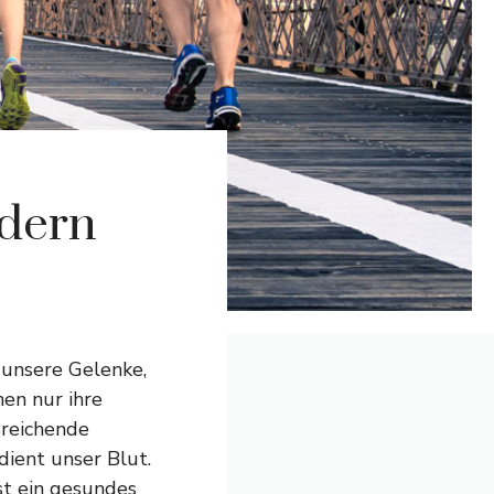
rdern
 unsere Gelenke,
en nur ihre
sreichende
ient unser Blut.
t ein gesundes