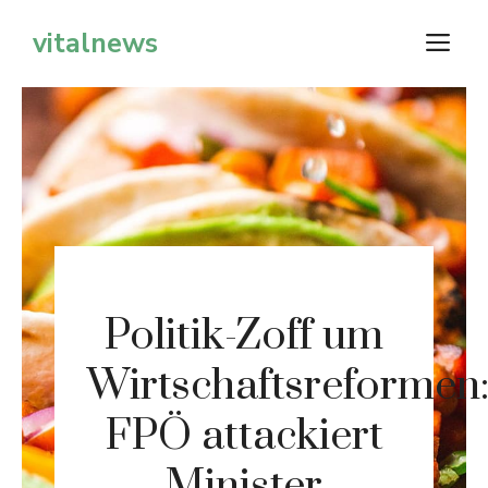
Zum
vitalnews
M
Inhalt
springen
Politik-Zoff um
Wirtschaftsreformen
FPÖ attackiert
Minister