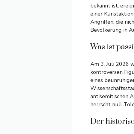
bekannt ist, ereig
einer Kunstaktio
Angriffen, die ni
Bevölkerung in Au
Was ist pass
Am 3. Juli 2026 w
kontroversen Fig
eines beunruhigen
Wissenschaftsstad
antisemitischen An
herrscht null Tol
Der histori