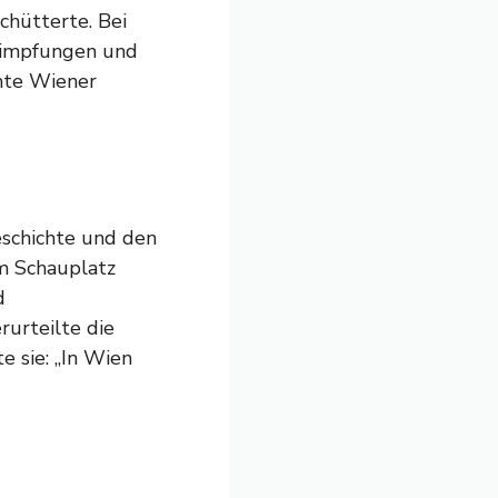
schütterte. Bei
himpfungen und
amte Wiener
eschichte und den
m Schauplatz
d
rurteilte die
e sie: „In Wien
s