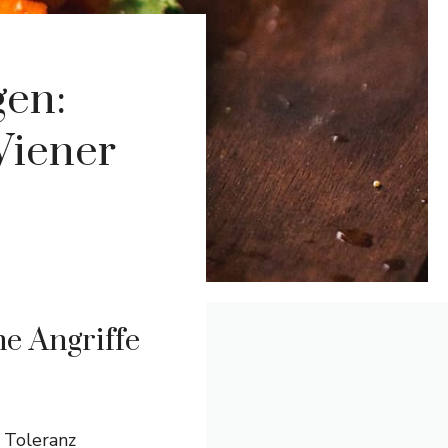
gen:
Wiener
he Angriffe
d Toleranz