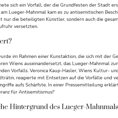
nete sich ein Vorfall, der die Grundfesten der Stadt er
n am Lueger-Mahnmal kam es zu antisemitischen Besc
cht nur die beteiligten Künstler, sondern auch die ges
fruhr versetzten.
iert?
urde im Rahmen einer Kunstaktion, die sich mit der G
uren Wiens auseinandersetzt, das Lueger-Mahnmal zu
den Vorfalls. Veronica Kaup-Hasler, Wiens Kultur- un
trätin, reagierte mit Entsetzen auf die Vorfälle und ve
griffe aufs Schärfste. In einer Pressemitteilung erklärt
eranz für Antisemitismus!“
sche Hintergrund des Lueger-Mahnmal