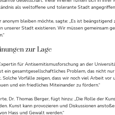
esamte Gesellschaft. Viele Wiener fühlen sich in ihrer 
ändnis als weltoffene und tolerante Stadt angegriffen
 anonym bleiben möchte, sagte: „Es ist beängstigend z
 in unserer Stadt existieren. Wir müssen gemeinsam g
.“
inungen zur Lage
Expertin für Antisemitismusforschung an der Universitä
st ein gesamtgesellschaftliches Problem, das nicht nur
. Solche Vorfälle zeigen, dass wir noch viel Arbeit vor
uen und ein friedliches Miteinander zu fördern.“
rte, Dr. Thomas Berger, fügt hinzu: „Die Rolle der Kuns
en. Kunst kann provozieren und Diskussionen anstoßen,
 von Hass und Gewalt werden.“