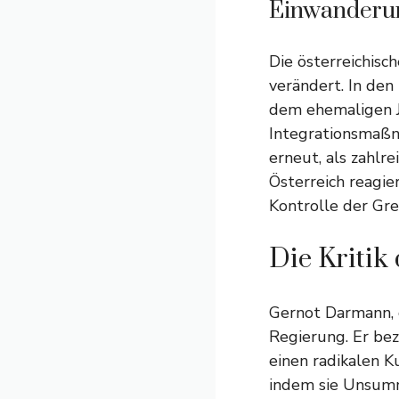
Einwanderun
Die österreichisc
verändert. In den
dem ehemaligen Ju
Integrationsmaßn
erneut, als zahlr
Österreich reagie
Kontrolle der Gre
Die Kritik
Gernot Darmann, 
Regierung. Er bez
einen radikalen K
indem sie Unsumme