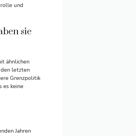
trolle und
aben sie
it ähnlichen
 den letzten
gere Grenzpolitik
s es keine
enden Jahren