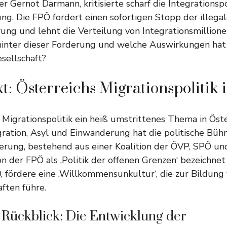
r Gernot Darmann, kritisierte scharf die Integrationspo
ng. Die FPÖ fordert einen sofortigen Stopp der illega
g und lehnt die Verteilung von Integrationsmillionen
hinter dieser Forderung und welche Auswirkungen hat s
esellschaft?
t: Österreichs Migrationspolitik
e Migrationspolitik ein heiß umstrittenes Thema in Öste
ration, Asyl und Einwanderung hat die politische Büh
erung, bestehend aus einer Koalition der ÖVP, SPÖ un
von der FPÖ als ‚Politik der offenen Grenzen‘ bezeichnet
PÖ, fördere eine ‚Willkommensunkultur‘, die zur Bildung
aften führe.
 Rückblick: Die Entwicklung der