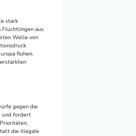
te stark
 Flüchtlingen aus
rsten Welle von
tionsdruck
uropa flohen.
verstärkten
würfe gegen die
t und fordert
rioritäten,
att die illegale