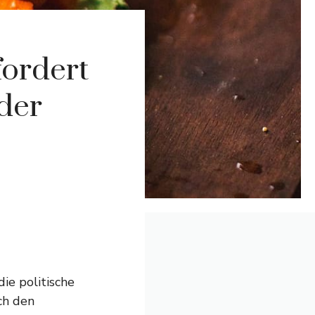
ordert
der
ie politische
ch den