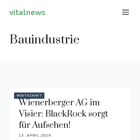
Zum
vitalnews
M
Inhalt
springen
Bauindustrie
WIRTSCHAFT
Wienerberger AG im
Visier: BlackRock sorgt
für Aufsehen!
13. APRIL 2026