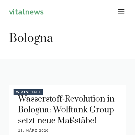
Zum
vitalnews
M
Inhalt
springen
Bologna
WIRTSCHAFT
Wasserstoff-Revolution in
Bologna: Wolftank Group
setzt neue Maßstäbe!
11. MÄRZ 2026