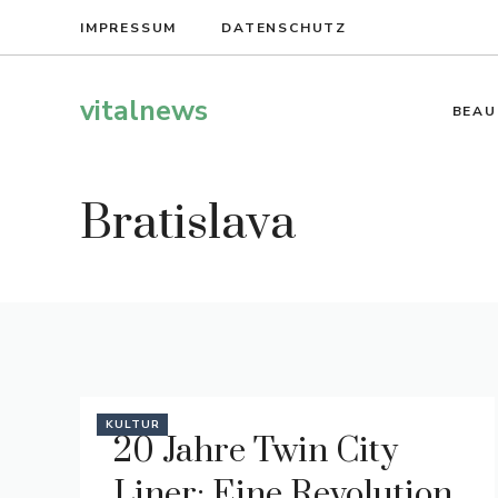
Zum
IMPRESSUM
DATENSCHUTZ
Inhalt
springen
vitalnews
BEAU
Bratislava
KULTUR
20 Jahre Twin City
Liner: Eine Revolution