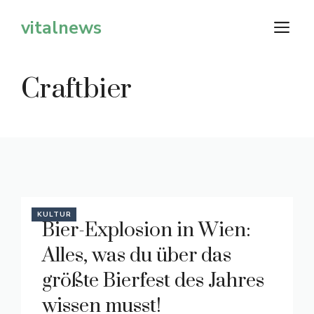
Zum
vitalnews
M
Inhalt
springen
Craftbier
KULTUR
Bier-Explosion in Wien:
Alles, was du über das
größte Bierfest des Jahres
wissen musst!