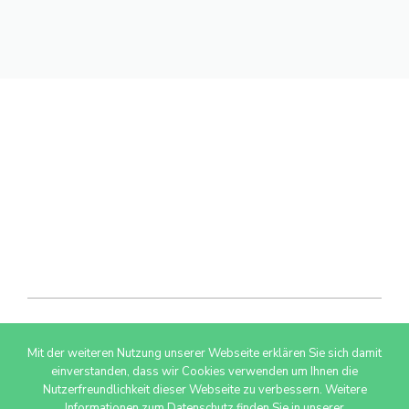
Mit der weiteren Nutzung unserer Webseite erklären Sie sich damit
© 2026 AdSimple GmbH
einverstanden, dass wir Cookies verwenden um Ihnen die
Nutzerfreundlichkeit dieser Webseite zu verbessern. Weitere
Informationen zum Datenschutz finden Sie in unserer