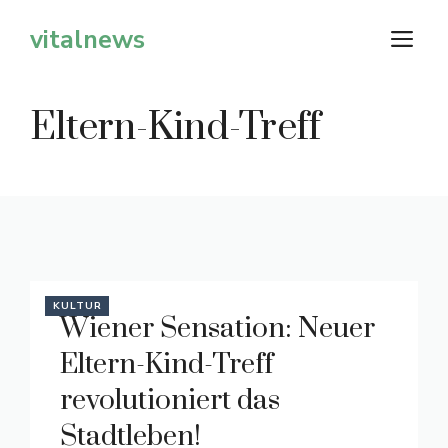
Zum
vitalnews
M
Inhalt
springen
Eltern-Kind-Treff
KULTUR
Wiener Sensation: Neuer
Eltern-Kind-Treff
revolutioniert das
Stadtleben!