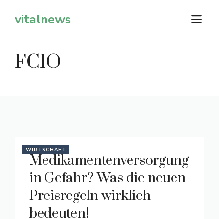
Zum
vitalnews
M
Inhalt
springen
FCIO
WIRTSCHAFT
Medikamentenversorgung
in Gefahr? Was die neuen
Preisregeln wirklich
bedeuten!