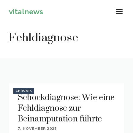
Zum
vitalnews
M
Inhalt
springen
Fehldiagnose
CHRONIK
Schockdiagnose: Wie eine
Fehldiagnose zur
Beinamputation führte
7. NOVEMBER 2025