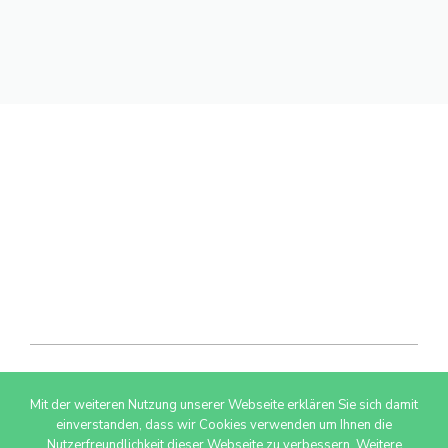
Mit der weiteren Nutzung unserer Webseite erklären Sie sich damit
© 2026 AdSimple GmbH
einverstanden, dass wir Cookies verwenden um Ihnen die
Nutzerfreundlichkeit dieser Webseite zu verbessern. Weitere