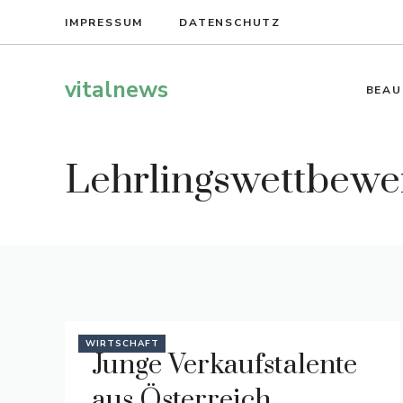
Zum
IMPRESSUM
DATENSCHUTZ
Inhalt
springen
vitalnews
BEAU
Lehrlingswettbewe
WIRTSCHAFT
Junge Verkaufstalente
aus Österreich