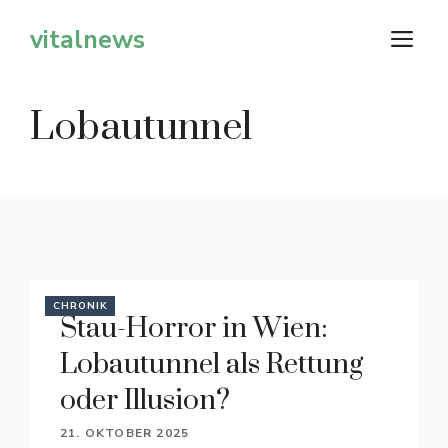
Zum
vitalnews
M
Inhalt
springen
Lobautunnel
CHRONIK
Stau-Horror in Wien:
Lobautunnel als Rettung
oder Illusion?
21. OKTOBER 2025