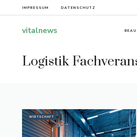
Zum
IMPRESSUM
DATENSCHUTZ
Inhalt
springen
vitalnews
BEAU
Logistik Fachvera
WIRTSCHAFT