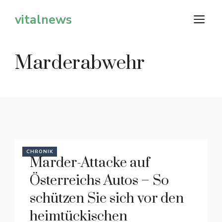
Zum
vitalnews
M
Inhalt
springen
Marderabwehr
CHRONIK
Marder-Attacke auf
Österreichs Autos – So
schützen Sie sich vor den
heimtückischen