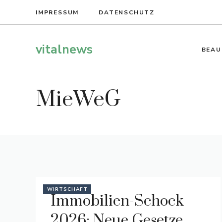
Zum
IMPRESSUM
DATENSCHUTZ
Inhalt
springen
vitalnews
BEAU
MieWeG
WIRTSCHAFT
Immobilien-Schock
2026: Neue Gesetze