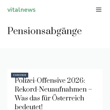
Zum
vitalnews
M
Inhalt
springen
Pensionsabgänge
CHRONIK
Polizei-Offensive 2026:
Rekord-Neuaufnahmen –
Was das für Österreich
bedeutet!