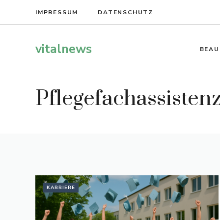
Zum
IMPRESSUM
DATENSCHUTZ
Inhalt
springen
vitalnews
BEAU
Pflegefachassisten
KARRIERE