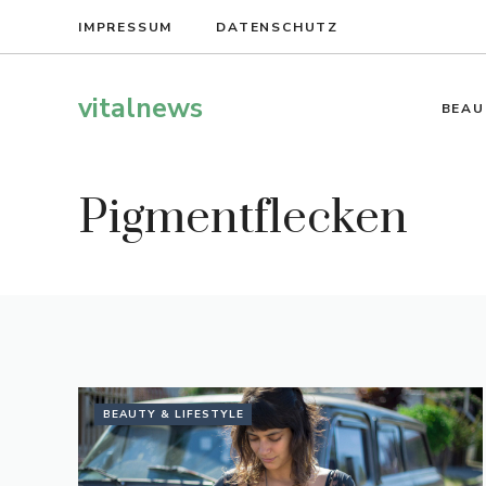
Zum
IMPRESSUM
DATENSCHUTZ
Inhalt
springen
vitalnews
BEAU
Pigmentflecken
BEAUTY & LIFESTYLE