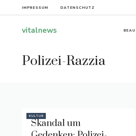
Zum
IMPRESSUM
DATENSCHUTZ
Inhalt
springen
vitalnews
BEAU
Polizei-Razzia
KULTUR
Skandal um
Gedenken: Polizei-