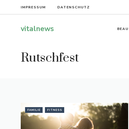
Zum
IMPRESSUM
DATENSCHUTZ
Inhalt
springen
vitalnews
BEAU
Rutschfest
FAMILIE
FITNESS