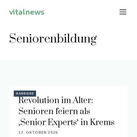
Zum
vitalnews
M
Inhalt
springen
Seniorenbildung
KARRIERE
Revolution im Alter:
Senioren feiern als
‚Senior Experts‘ in Krems
17. OKTOBER 2025