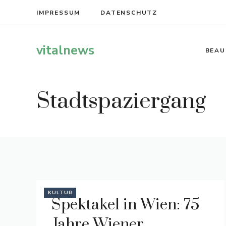
Zum
IMPRESSUM
DATENSCHUTZ
Inhalt
springen
vitalnews
BEAU
Stadtspaziergang
KULTUR
Spektakel in Wien: 75
Jahre Wiener