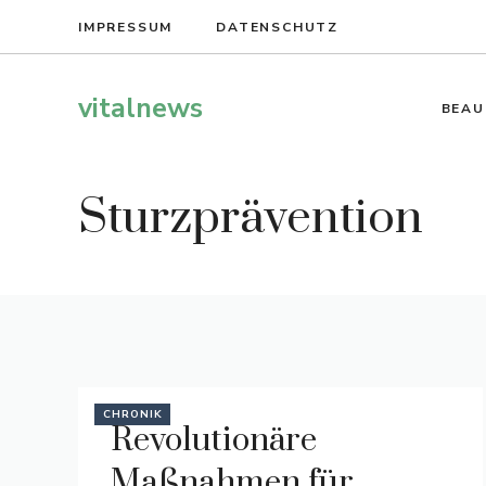
Zum
IMPRESSUM
DATENSCHUTZ
Inhalt
springen
vitalnews
BEAU
Sturzprävention
CHRONIK
Revolutionäre
Maßnahmen für