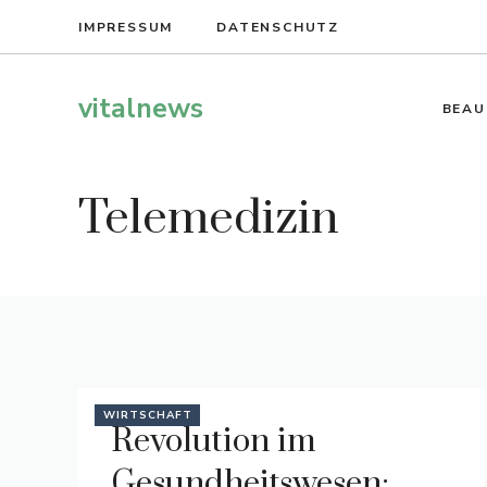
Zum
IMPRESSUM
DATENSCHUTZ
Inhalt
springen
vitalnews
BEAU
Telemedizin
WIRTSCHAFT
Revolution im
Gesundheitswesen: