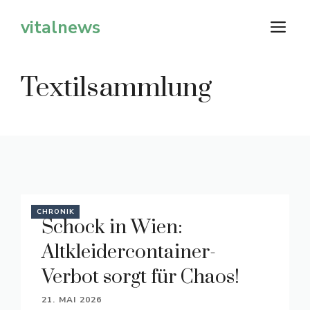
Zum
vitalnews
M
Inhalt
springen
Textilsammlung
CHRONIK
Schock in Wien:
Altkleidercontainer-
Verbot sorgt für Chaos!
21. MAI 2026