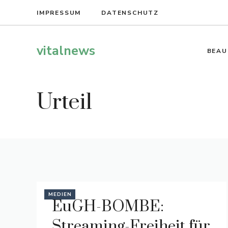
Zum
IMPRESSUM
DATENSCHUTZ
Inhalt
springen
vitalnews
BEAU
Urteil
MEDIEN
EuGH-BOMBE:
Streaming-Freiheit für