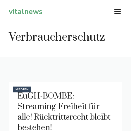
Zum
vitalnews
M
Inhalt
springen
Verbraucherschutz
MEDIEN
EuGH-BOMBE:
Streaming-Freiheit für
alle! Rücktrittsrecht bleibt
bestehen!