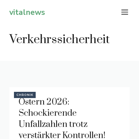
Zum
vitalnews
M
Inhalt
springen
Verkehrssicherheit
CHRONIK
Ostern 2026:
Schockierende
Unfallzahlen trotz
verstärkter Kontrollen!