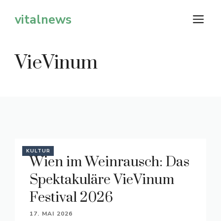
Zum
vitalnews
M
Inhalt
springen
VieVinum
KULTUR
Wien im Weinrausch: Das
Spektakuläre VieVinum
Festival 2026
17. MAI 2026