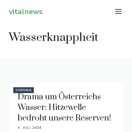
Zum
vitalnews
M
Inhalt
springen
Wasserknappheit
CHRONIK
Drama um Österreichs
Wasser: Hitzewelle
bedroht unsere Reserven!
4. JULI 2026