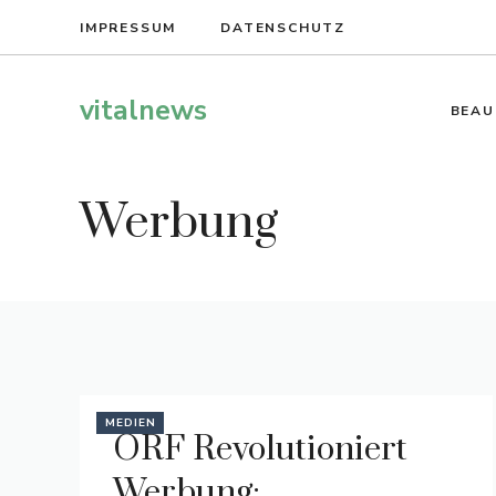
Zum
IMPRESSUM
DATENSCHUTZ
Inhalt
springen
vitalnews
BEAU
Werbung
MEDIEN
ORF Revolutioniert
Werbung: