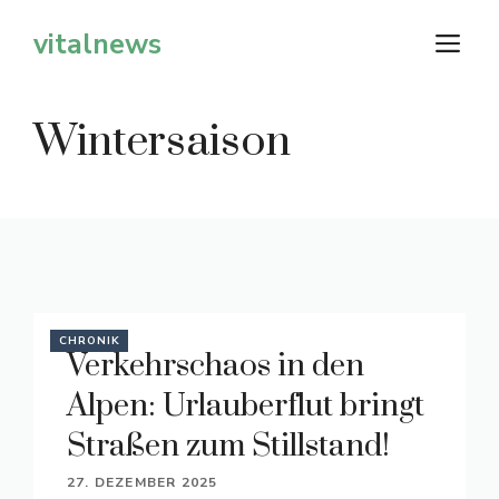
Zum
vitalnews
M
Inhalt
springen
Wintersaison
CHRONIK
Verkehrschaos in den
Alpen: Urlauberflut bringt
Straßen zum Stillstand!
27. DEZEMBER 2025