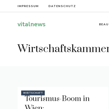
Zum
IMPRESSUM
DATENSCHUTZ
Inhalt
springen
vitalnews
BEAU
Wirtschaftskamme
WIRTSCHAFT
Tourismus-Boom in
Wien: