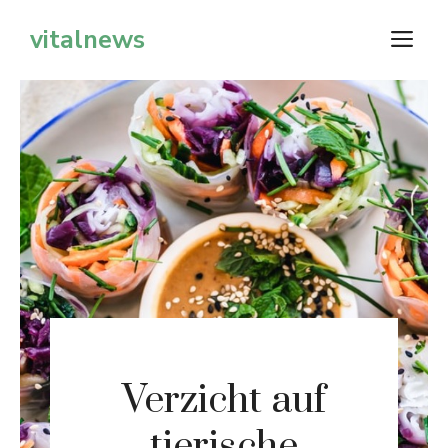
Zum
vitalnews
M
Inhalt
springen
Verzicht auf
tierische