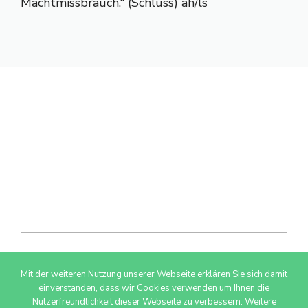
Machtmissbrauch.“ (Schluss) ah/ls
Mit der weiteren Nutzung unserer Webseite erklären Sie sich damit
© 2026 AdSimple GmbH
einverstanden, dass wir Cookies verwenden um Ihnen die
Nutzerfreundlichkeit dieser Webseite zu verbessern. Weitere