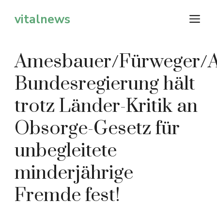
Zum
vitalnews
M
Inhalt
springen
Amesbauer/Fürweger/A
Bundesregierung hält
trotz Länder-Kritik an
Obsorge-Gesetz für
unbegleitete
minderjährige
Fremde fest!