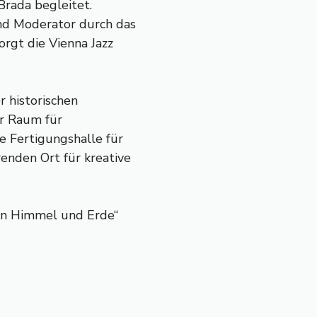
Brada begleitet.
und Moderator durch das
rgt die Vienna Jazz
r historischen
er Raum für
e Fertigungshalle für
renden Ort für kreative
hen Himmel und Erde“