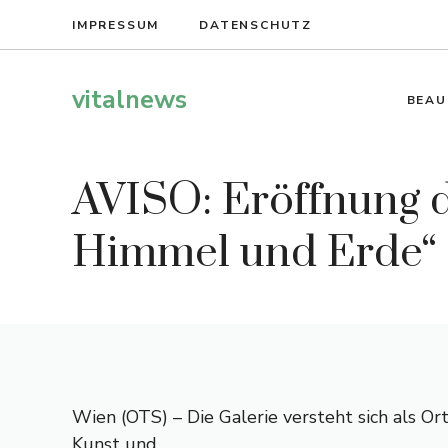
Zum
IMPRESSUM
DATENSCHUTZ
Inhalt
springen
vitalnews
BEAU
AVISO: Eröffnung d
Himmel und Erde“
Wien (OTS) – Die Galerie versteht sich als O
Kunst und