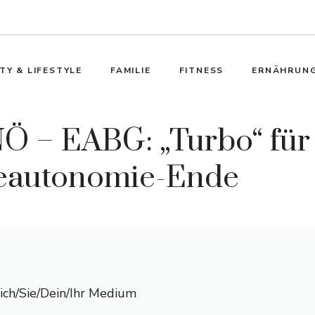
TY & LIFESTYLE
FAMILIE
FITNESS
ERNÄHRUN
Ö – EABG: „Turbo“ fü
eautonomie-Ende
Dich/Sie/Dein/Ihr Medium