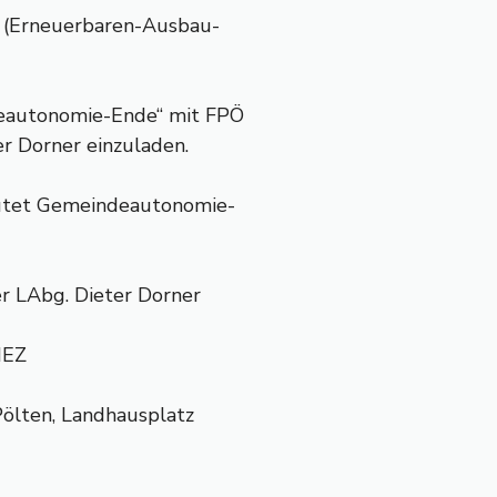
 (Erneuerbaren-Ausbau-
eautonomie-Ende“ mit FPÖ
r Dorner einzuladen.
eutet Gemeindeautonomie-
r LAbg. Dieter Dorner
MEZ
Pölten, Landhausplatz