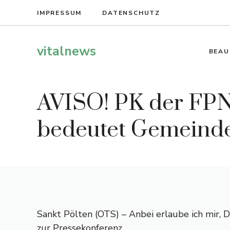
Zum
IMPRESSUM
DATENSCHUTZ
Inhalt
springen
vitalnews
BEAU
AVISO! PK der FPN
bedeutet Gemeind
Sankt Pölten (OTS) – Anbei erlaube ich mir, 
zur Pressekonferenz