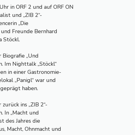
 Uhr in ORF 2 und auf ORF ON
alist und „ZIB 2“-
encerin „Die
n und Freunde Bernhard
 Stöckl.
er Biografie „Und
. Im Nighttalk „Stöckl“
en in einer Gastronomie-
elokal „Panigl“ war und
 geprägt haben.
zurück ins „ZIB 2“-
h. In „Macht und
st des Jahres die
us, Macht, Ohnmacht und