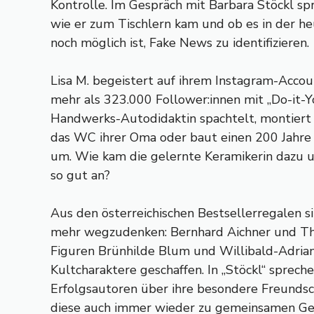
Kontrolle. Im Gespräch mit Barbara Stöckl sp
wie er zum Tischlern kam und ob es in der h
noch möglich ist, Fake News zu identifizieren.
Lisa M. begeistert auf ihrem Instagram-Acco
mehr als 323.000 Follower:innen mit „Do-it-Yo
Handwerks-Autodidaktin spachtelt, montiert u
das WC ihrer Oma oder baut einen 200 Jahre a
um. Wie kam die gelernte Keramikerin dazu
so gut an?
Aus den österreichischen Bestsellerregalen si
mehr wegzudenken: Bernhard Aichner und Th
Figuren Brünhilde Blum und Willibald-Adria
Kultcharaktere geschaffen. In „Stöckl“ sprech
Erfolgsautoren über ihre besondere Freundsc
diese auch immer wieder zu gemeinsamen Ges