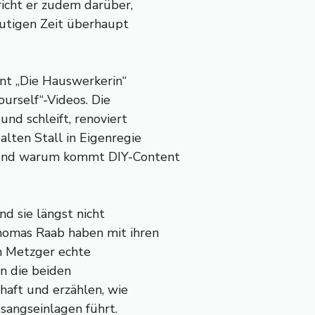
richt er zudem darüber,
eutigen Zeit überhaupt
unt „Die Hauswerkerin“
urself“-Videos. Die
nd schleift, renoviert
lten Stall in Eigenregie
 und warum kommt DIY-Content
nd sie längst nicht
omas Raab haben mit ihren
n Metzger echte
en die beiden
haft und erzählen, wie
angseinlagen führt.