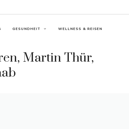
G
GESUNDHEIT
WELLNESS & REISEN
ren, Martin Thür,
aab